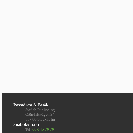
Postadress & Besök
Starlab Publishing
Gröndalsvägen 34
117 66 Stockholm
Snabbkontakt
Tel:
08-645 70 70