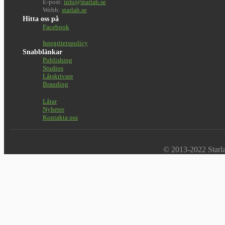
E-post:
info@starlab.se
Webb:
starlab.se
Hitta oss på
Facebook
Integritetspolicy
Snabblänkar
Publishing
Studios
Låtskrivare
Branding
Låtar
Nyheter
Kontakta oss
© 2013-2022 Starlab