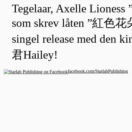
Tegelaar, Axelle Lioness
som skrev låten ”紅色花朵R
singel release med den k
君Hailey!
facebook.com/StarlabPublishing