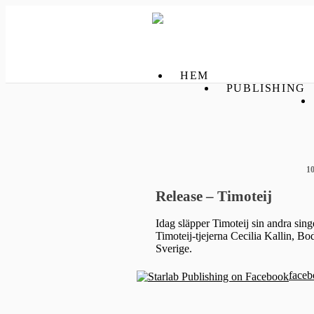
HEM
PUBLISHING
1
Release – Timoteij
Idag släpper Timoteij sin andra si
Timoteij-tjejerna Cecilia Kallin, Bo
Sverige.
faceb