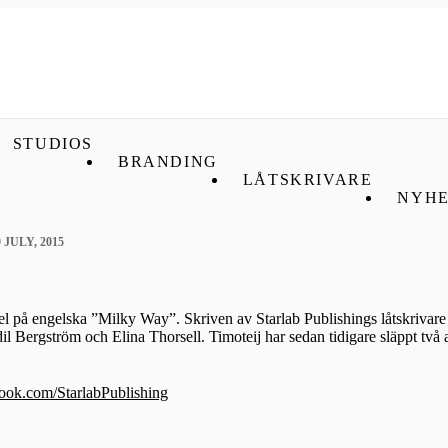
STUDIOS
BRANDING
LÅTSKRIVARE
NYHE
0 JULY, 2015
ngel på engelska ”Milky Way”. Skriven av Starlab Publishings låtskriva
dil Bergström och Elina Thorsell. Timoteij har sedan tidigare släppt tv
ook.com/StarlabPublishing