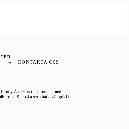
TER
KONTAKTA OSS
re Jimmy Åkerfors tillsammans med
å album på Svenska som båda sålt guld i