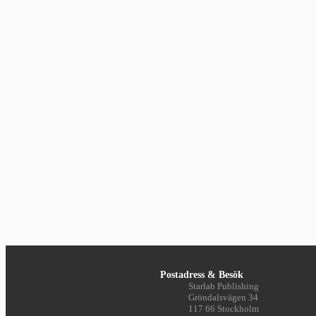
Postadress & Besök
Starlab Publishing
Gröndalsvägen 34
117 66 Stockholm