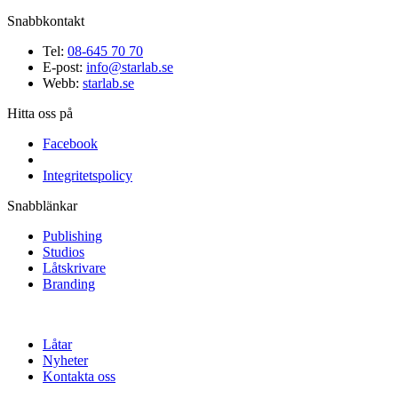
Snabbkontakt
Tel:
08-645 70 70
E-post:
info@starlab.se
Webb:
starlab.se
Hitta oss på
Facebook
Integritetspolicy
Snabblänkar
Publishing
Studios
Låtskrivare
Branding
Låtar
Nyheter
Kontakta oss