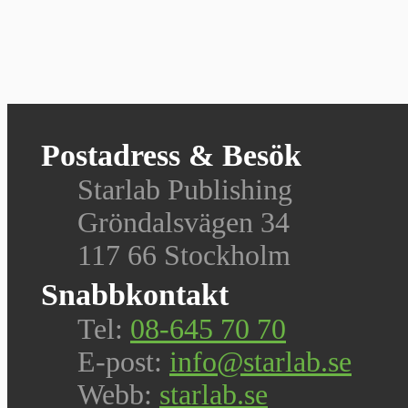
Postadress & Besök
Starlab Publishing
Gröndalsvägen 34
117 66 Stockholm
Snabbkontakt
Tel:
08-645 70 70
E-post:
info@starlab.se
Webb:
starlab.se