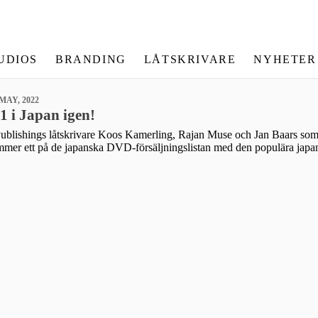
UDIOS
BRANDING
LÅTSKRIVARE
NYHETER
 MAY, 2022
1 i Japan igen!
ab Publishings låtskrivare Koos Kamerling, Rajan Muse och Jan Baars so
mmer ett på de japanska DVD-försäljningslistan med den populära ja