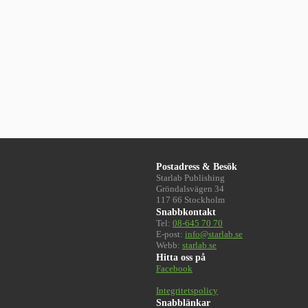
Postadress & Besök
Starlab Publishing
Gröndalsvägen 34
117 66 Stockholm
Snabbkontakt
Tel:
08-645 70 70
E-post:
info@starlab.se
Webb:
starlab.se
Hitta oss på
Facebook
Integritetspolicy
Snabblänkar