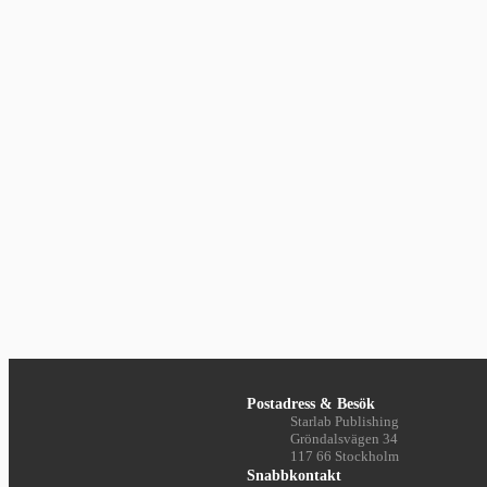
Postadress & Besök
Starlab Publishing
Gröndalsvägen 34
117 66 Stockholm
Snabbkontakt