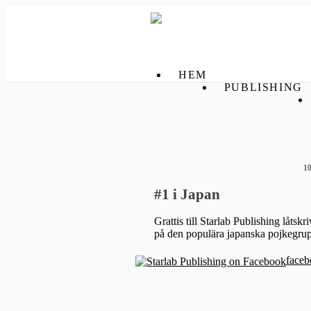
HEM
PUBLISHING
1
#1 i Japan
Grattis till Starlab Publishing låt
på den populära japanska pojkegrup
faceb