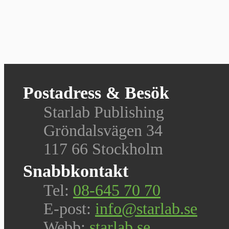
Postadress & Besök
Starlab Publishing
Gröndalsvägen 34
117 66 Stockholm
Snabbkontakt
Tel:
08-645 70 70
E-post:
info@starlab.se
Webb:
starlab.se