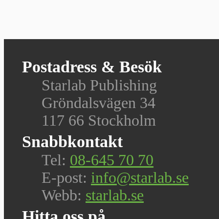
Postadress & Besök
Starlab Publishing
Gröndalsvägen 34
117 66 Stockholm
Snabbkontakt
Tel:
08-645 70 70
E-post:
info@starlab.se
Webb:
starlab.se
Hitta oss på