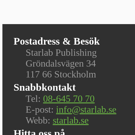
Postadress & Besök
Starlab Publishing
Gröndalsvägen 34
117 66 Stockholm
Snabbkontakt
Tel:
08-645 70 70
E-post:
info@starlab.se
Webb:
starlab.se
Hitta oss på