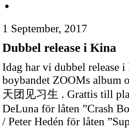
1 September, 2017
Dubbel release i Kina
Idag har vi dubbel release i
boybandet ZOOMs album oc
天团见习生 . Grattis till plac
DeLuna för låten ”Crash Bo
/ Peter Hedén för låten ”Su