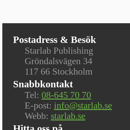
Postadress & Besök
Starlab Publishing
Gröndalsvägen 34
117 66 Stockholm
Snabbkontakt
Tel:
08-645 70 70
E-post:
info@starlab.se
Webb:
starlab.se
Hitta oss på