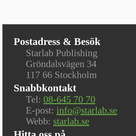
Postadress & Besök
Starlab Publishing
Gröndalsvägen 34
117 66 Stockholm
Snabbkontakt
Tel:
08-645 70 70
E-post:
info@starlab.se
Webb:
starlab.se
Hitta oss på