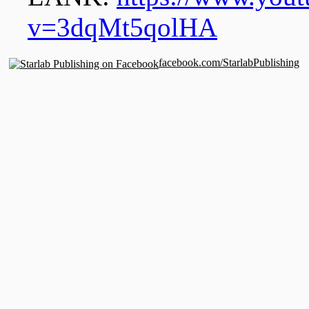
v=3dqMt5qolHA
facebook.com/StarlabPublishing