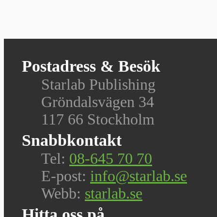
Postadress & Besök
Starlab Publishing
Gröndalsvägen 34
117 66 Stockholm
Snabbkontakt
Tel:
08-645 70 70
E-post:
info@starlab.se
Webb:
starlab.se
Hitta oss på