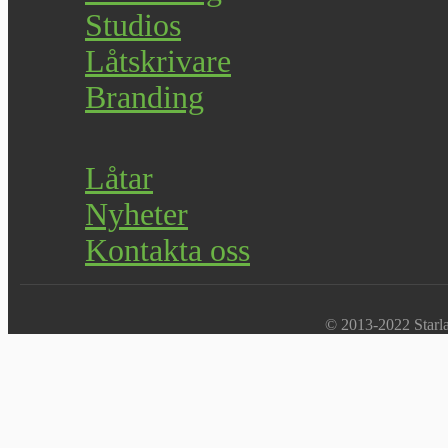
Studios
Låtskrivare
Branding
Låtar
Nyheter
Kontakta oss
© 2013-2022 Starlab