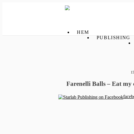
HEM
PUBLISHING
1
Farenelli Balls – Eat my
faceb