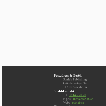
Postadress & Besök
Starlab Publishing
Gröndalsvägen 34
117 66 Stockholm
Snabbkontakt
Tel:
08-645 70 70
E-post:
info@starlab.se
Webb:
starlab.se