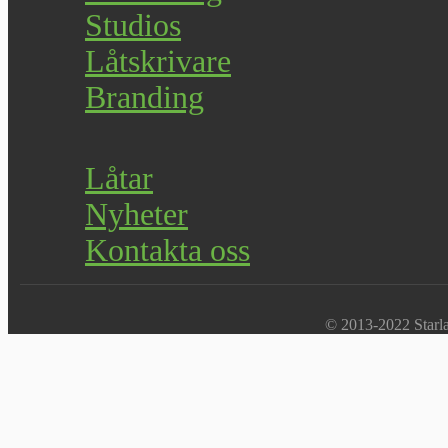
Studios
Låtskrivare
Branding
Låtar
Nyheter
Kontakta oss
© 2013-2022 Starlab