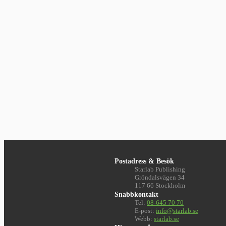
Postadress & Besök
Starlab Publishing
Gröndalsvägen 34
117 66 Stockholm
Snabbkontakt
Tel:
08-645 70 70
E-post:
info@starlab.se
Webb:
starlab.se