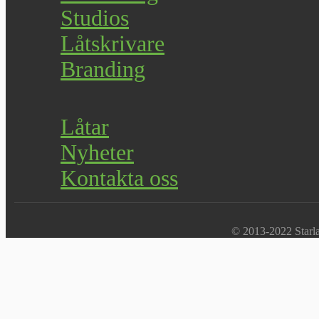
Studios
Låtskrivare
Branding
Låtar
Nyheter
Kontakta oss
© 2013-2022 Starlab