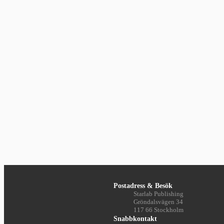
Postadress & Besök
Starlab Publishing
Gröndalsvägen 34
117 66 Stockholm
Snabbkontakt