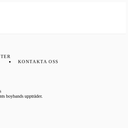
TER
KONTAKTA OSS
s
ts boybands uppträder.