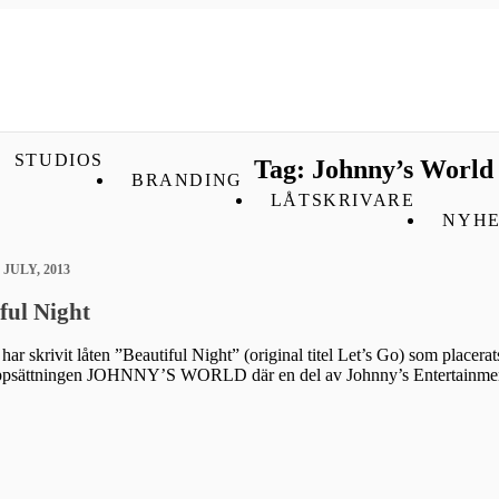
STUDIOS
Tag: Johnny’s World
BRANDING
LÅTSKRIVARE
NYHE
1 JULY, 2013
ful Night
r skrivit låten ”Beautiful Night” (original titel Let’s Go) som placerat
uppsättningen JOHNNY’S WORLD där en del av Johnny’s Entertainmen