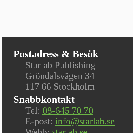
Postadress & Besök
Starlab Publishing
Gröndalsvägen 34
117 66 Stockholm
Snabbkontakt
Tel:
08-645 70 70
E-post:
info@starlab.se
Webb:
starlab.se